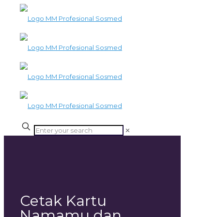
✕
Cetak Kartu
Namamu dan