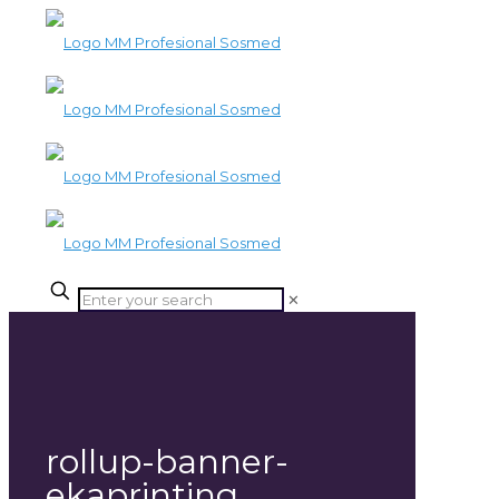
✕
rollup-banner-
ekaprinting