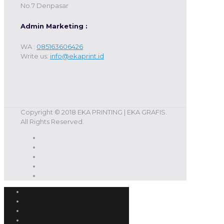
No.7 Denpasar
Admin Marketing :
WA :
085163606426
Write us:
info@ekaprint.id
Copyright © 2018 EKA PRINTING | EKA GRAFIS.
All Rights Reserved.