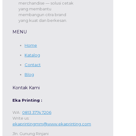
merchandise — solusi cetak
yang membantu
membangun citra brand
yang kuat dan berkesan.
MENU
Home
Katalog
Contact
Blog
Kontak Kami
Eka Printing :
WA :
0813 3774 7206
Write us:
ekaprintingmm@www.ekaprinting.com
Jln. Gunung Rinjani