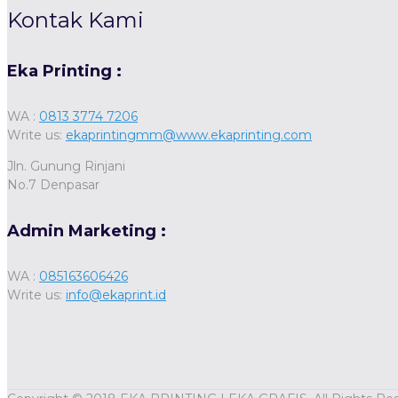
Kontak Kami
Eka Printing :
WA :
0813 3774 7206
Write us:
ekaprintingmm@www.ekaprinting.com
Jln. Gunung Rinjani
No.7 Denpasar
Admin Marketing :
WA :
085163606426
Write us:
info@ekaprint.id