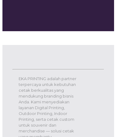
EKA PRINTING adalah partner
terpercaya untuk kebutuhan
cetak berkualitas yang
mendukung branding bisnis
Anda. Kami menyediakan
layanan Digital Printing,
Outdoor Printing, Indoor
Printing, serta cetak custom
untuk souvenir dan
merchandise — solusi cetak
yang membantu