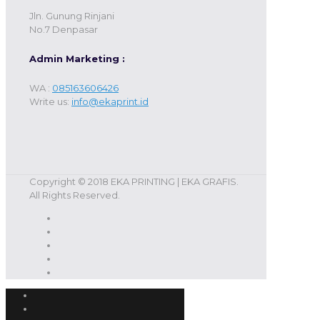
Jln. Gunung Rinjani
No.7 Denpasar
Admin Marketing :
WA :
085163606426
Write us:
info@ekaprint.id
Copyright © 2018 EKA PRINTING | EKA GRAFIS.
All Rights Reserved.