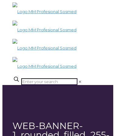
✕
WEB-BANNER-
1_rounded_filled_255-