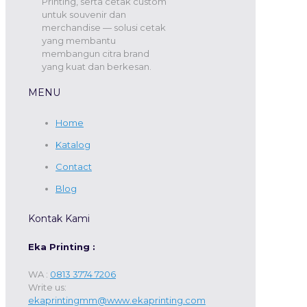
Printing, serta cetak custom
untuk souvenir dan
merchandise — solusi cetak
yang membantu
membangun citra brand
yang kuat dan berkesan.
MENU
Home
Katalog
Contact
Blog
Kontak Kami
Eka Printing :
WA :
0813 3774 7206
Write us:
ekaprintingmm@www.ekaprinting.com