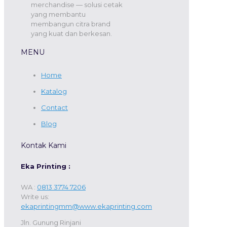
merchandise — solusi cetak
yang membantu
membangun citra brand
yang kuat dan berkesan.
MENU
Home
Katalog
Contact
Blog
Kontak Kami
Eka Printing :
WA :
0813 3774 7206
Write us:
ekaprintingmm@www.ekaprinting.com
Jln. Gunung Rinjani