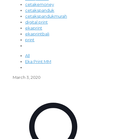
cetakemoney
cetakspanduk
cetakspandukmurah
digital print
ekaprint
ekaprintbali
print
All
Eka Print MM
March 3, 2020