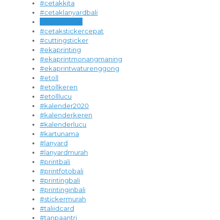
#cetakkita
#cetaklanyardbali
#cetakonline
#cetakstickercepat
#cuttingsticker
#ekaprinting
#ekaprintmonangmaning
#ekaprintwaturenggong
#etoll
#etollkeren
#etolllucu
#kalender2020
#kalenderkeren
#kalenderlucu
#kartunama
#lanyard
#lanyardmurah
#printbali
#printfotobali
#printingbali
#printinginbali
#stickermurah
#taliidcard
#tanpaantri