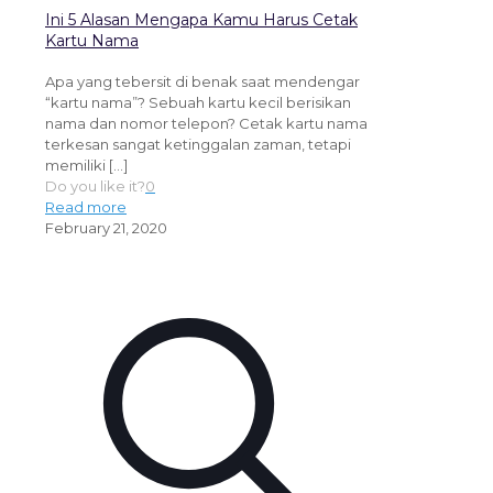
Ini 5 Alasan Mengapa Kamu Harus Cetak
Kartu Nama
Apa yang tebersit di benak saat mendengar
“kartu nama”? Sebuah kartu kecil berisikan
nama dan nomor telepon? Cetak kartu nama
terkesan sangat ketinggalan zaman, tetapi
memiliki
[…]
Do you like it?
0
Read more
February 21, 2020