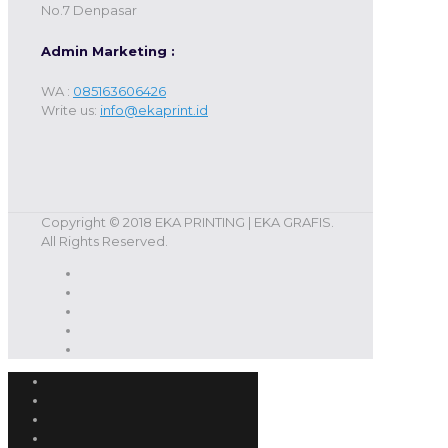
No.7 Denpasar
Admin Marketing :
WA :
085163606426
Write us:
info@ekaprint.id
Copyright © 2018 EKA PRINTING | EKA GRAFIS.
All Rights Reserved.