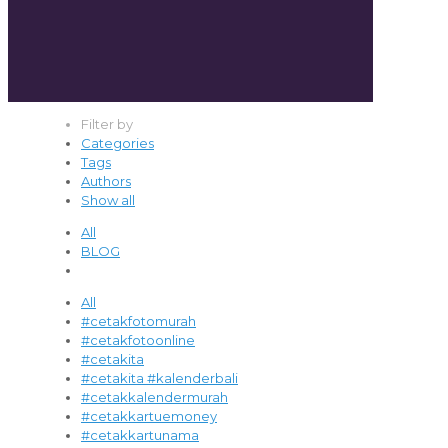
Filter by
Categories
Tags
Authors
Show all
All
BLOG
All
#cetakfotomurah
#cetakfotoonline
#cetakita
#cetakita #kalenderbali
#cetakkalendermurah
#cetakkartuemoney
#cetakkartunama