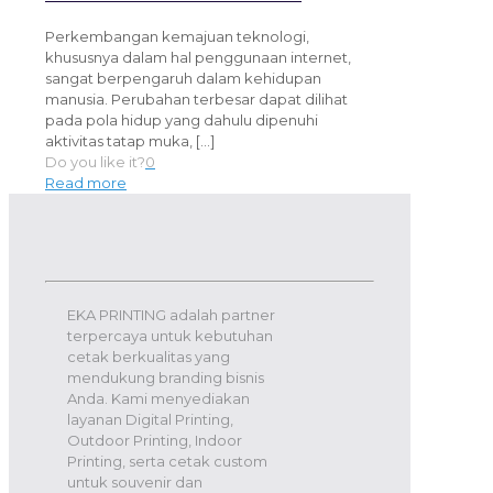
Perkembangan kemajuan teknologi,
khususnya dalam hal penggunaan internet,
sangat berpengaruh dalam kehidupan
manusia. Perubahan terbesar dapat dilihat
pada pola hidup yang dahulu dipenuhi
aktivitas tatap muka,
[…]
Do you like it?
0
Read more
EKA PRINTING adalah partner
terpercaya untuk kebutuhan
cetak berkualitas yang
mendukung branding bisnis
Anda. Kami menyediakan
layanan Digital Printing,
Outdoor Printing, Indoor
Printing, serta cetak custom
untuk souvenir dan