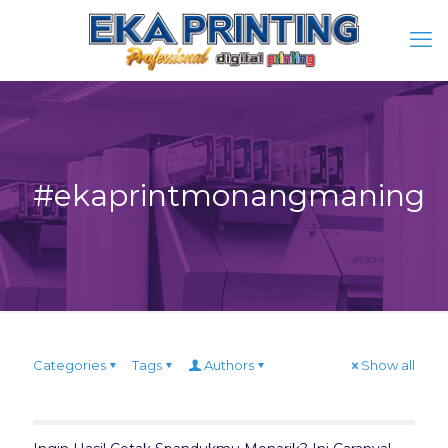
#ekaprintmonangmaning
Categories
Tags
Authors
Show all