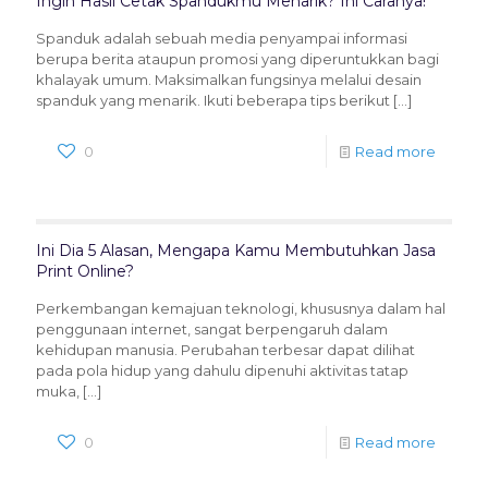
Ingin Hasil Cetak Spandukmu Menarik? Ini Caranya!
Spanduk adalah sebuah media penyampai informasi
berupa berita ataupun promosi yang diperuntukkan bagi
khalayak umum. Maksimalkan fungsinya melalui desain
spanduk yang menarik. Ikuti beberapa tips berikut
[…]
0
Read more
Ini Dia 5 Alasan, Mengapa Kamu Membutuhkan Jasa
Print Online?
Perkembangan kemajuan teknologi, khususnya dalam hal
penggunaan internet, sangat berpengaruh dalam
kehidupan manusia. Perubahan terbesar dapat dilihat
pada pola hidup yang dahulu dipenuhi aktivitas tatap
muka,
[…]
0
Read more