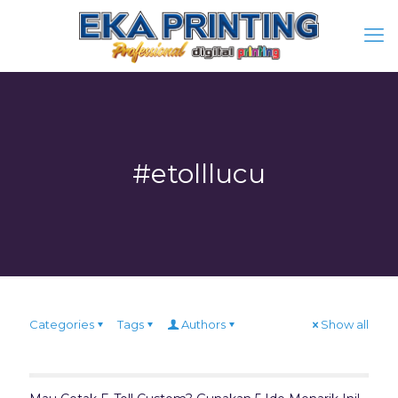
#etolllucu
Categories
Tags
Authors
Show all