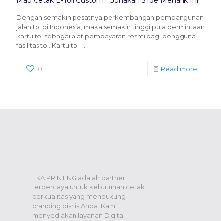
Mau Cetak E-Toll Custom? Gunakan 5 Ide Menarik Ini!
Dengan semakin pesatnya perkembangan pembangunan
jalan tol di Indonesia, maka semakin tinggi pula permintaan
kartu tol sebagai alat pembayaran resmi bagi pengguna
fasilitas tol. Kartu tol
[…]
0
Read more
EKA PRINTING adalah partner
terpercaya untuk kebutuhan cetak
berkualitas yang mendukung
branding bisnis Anda. Kami
menyediakan layanan Digital